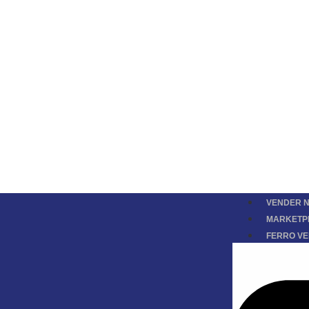
VENDER N
MARKETP
FERRO V