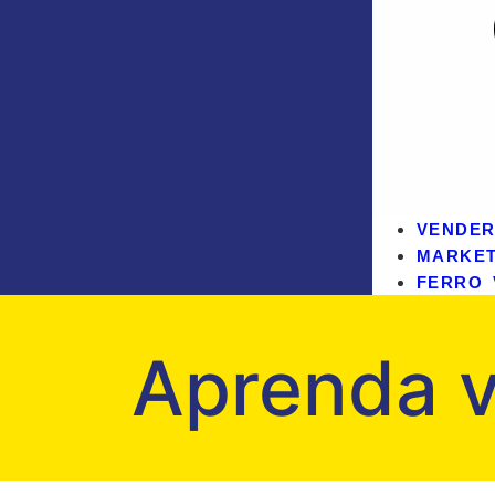
VENDER
MARKE
FERRO 
Aprenda v